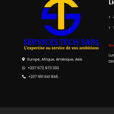
L
No
Lu
Europe, Afrique, Amérique, Asie.
Di
+237 672 973 333
+237 651 641 845