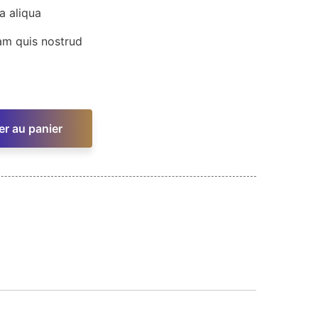
a aliqua
am quis nostrud
er au panier