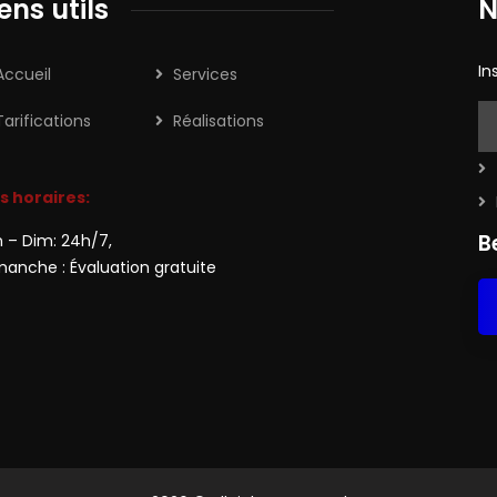
iens utils
N
In
Accueil
Services
Tarifications
Réalisations
s horaires:
B
n – Dim: 24h/7,
manche : Évaluation gratuite