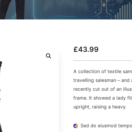
£
43.99
A collection of textile sa
travelling salesman – and 
recently cut out of an ill
frame. It showed a lady fi
upright, raising a heavy.
Sed do eiusmod tempor